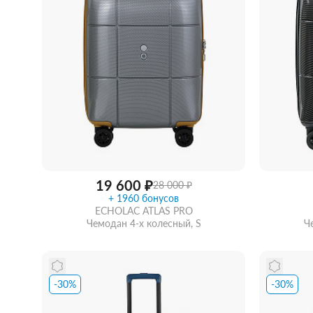
19 600 ₽
28 000 ₽
+ 1960 бонусов
ECHOLAC ATLAS PRO
Чемодан 4-х колесный, S
Ч
-30%
-30%
Купить в 1 клик
В корзину
Забра