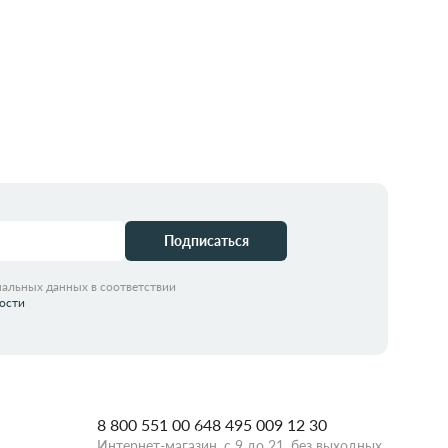
идкой
Забрать из магазина
со скидкой
Подписаться
нальных данных в соответствии
ости
8 800 551 00 64
8 495 009 12 30
Интернет-магазин, с 9 до 21, без выходных