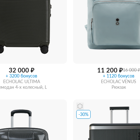
32 000 ₽
11 200 ₽
16 000 
+ 3200 бонусов
+ 1120 бонусов
ECHOLAC ULTIMA
ECHOLAC VENUS
емодан 4-х колесный, L
Рюкзак
-30%
Забрать из магазина
со ск
ть из магазина
со скидкой