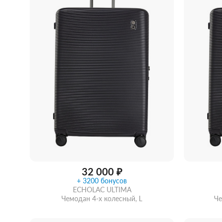
Сообщить о поступлении
Забра
32 000 ₽
+ 3200 бонусов
ECHOLAC ULTIMA
Чемодан 4-х колесный, L
Че