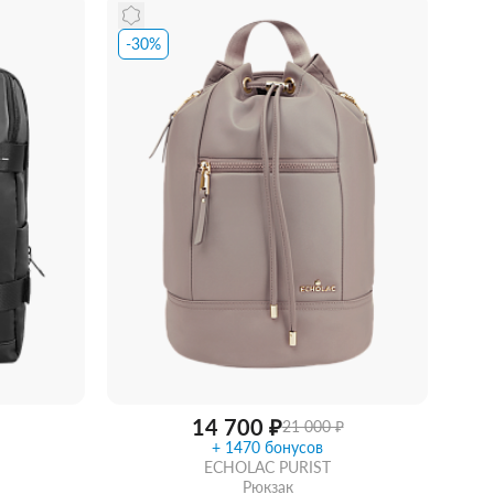
Купить в 1 клик
В корзину
-30%
идкой
14 700 ₽
21 000 ₽
+ 1470 бонусов
ECHOLAC PURIST
Рюкзак