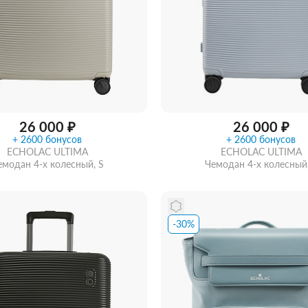
ИАЛ
RONCATO
ная
е
Полиэстер
Тканевые
Нейлоновые
ПВХ
вые
Алюминиевые
Тканевые
26 000 ₽
26 000 ₽
+ 2600 бонусов
+ 2600 бонусов
ECHOLAC ULTIMA
ECHOLAC ULTIMA
емодан 4-х колесный, S
Чемодан 4-х колесный,
-30%
ть из магазина
со скидкой
Забрать из магазина
со ск