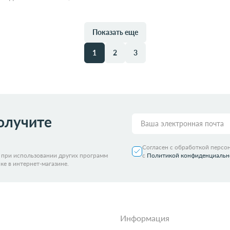
Показать еще
в 1 клик
В корзину
Забрать из магазина
со ск
1
2
3
олучите
Согласен с обработкой персо
я при использовании других программ
с
Политикой конфиденциальн
ке в интернет-магазине.
Информация