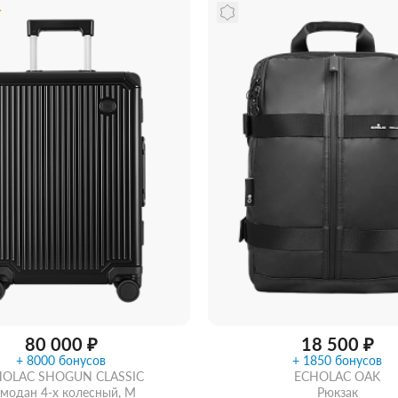
ообщить о поступлении
Забрать из магазина
со ск
80 000 ₽
18 500 ₽
+ 8000 бонусов
+ 1850 бонусов
HOLAC SHOGUN CLASSIC
ECHOLAC OAK
модан 4-х колесный, M
Рюкзак