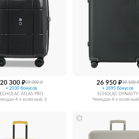
20 300 ₽
26 950 ₽
29 000 ₽
38 500 
+ 2030 бонусов
+ 2695 бонусов
ECHOLAC ATLAS PRO
ECHOLAC DYNASTY
емодан 4-х колесный, S
Чемодан 4-х колесный,
ть из магазина
со скидкой
Забрать из магазина
со ск