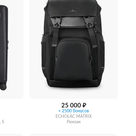
ии
Забрать из магазина
со скидкой
25 000 ₽
+ 2500 бонусов
ECHOLAC MATRIX
 S
Рюкзак