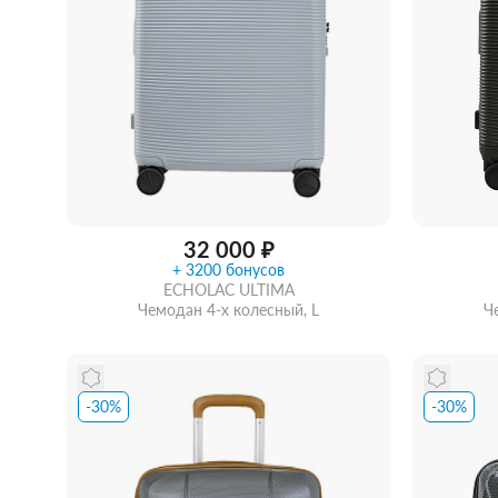
Женские зонты Doppler
Купить подарочную карту
Подарочная карта
Купить подарочную карту
32 000 ₽
+ 3200 бонусов
ECHOLAC ULTIMA
Чемодан 4-х колесный, L
Ч
-30%
-30%
Купить в 1 клик
В корзину
Забра