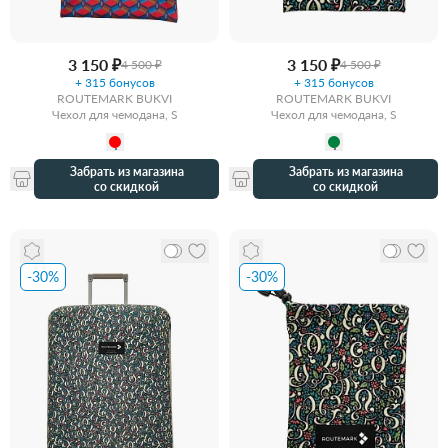
3 150 ₽
3 150 ₽
4 500 ₽
4 500 ₽
+ 315 бонусов
+ 315 бонусов
ROUTEMARK BUKVI
ROUTEMARK BUKVI
Чехол для чемодана, S
Чехол для чемодана, S
Забрать из магазина
Забрать из магазина
со скидкой
со скидкой
-30%
-30%