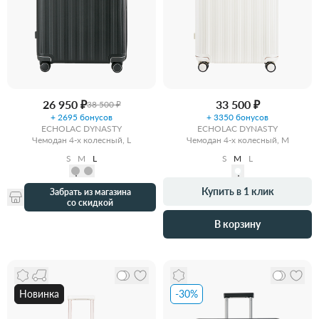
26 950 ₽
33 500 ₽
38 500 ₽
+ 2695 бонусов
+ 3350 бонусов
ECHOLAC DYNASTY
ECHOLAC DYNASTY
Чемодан 4-х колесный, L
Чемодан 4-х колесный, M
S
M
L
S
M
L
Купить в 1 клик
Забрать из магазина
со скидкой
В корзину
Новинка
-30%