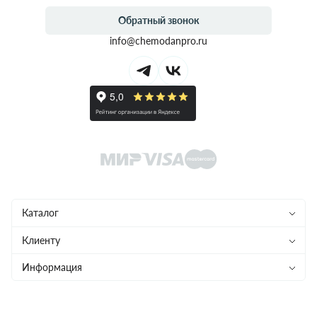
Обратный звонок
info@chemodanpro.ru
Каталог
Чемоданы
Клиенту
Рюкзаки
Магазины
Информация
Сумки
Ремонт
Конфиденциальность
Детям
Доставка и оплата