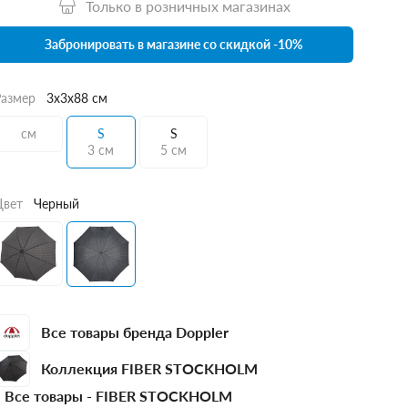
Только в розничных магазинах
Забронировать в магазине со скидкой -10%
Размер
3x3x88 см
см
S
S
3 см
5 см
Цвет
Черный
Все товары бренда Doppler
Коллекция FIBER STOCKHOLM
Все товары -
FIBER STOCKHOLM