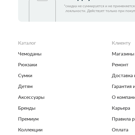
Женские зонты Doppler
*
скидка не суммируется и не применяетс
Купить подарочную карту
лояльности. Действует только при покуп
Подарочная карта
Купить подарочную карту
Каталог
Клиенту
Чемоданы
Магазины
Рюкзаки
Ремонт
Сумки
Доставка 
Детям
Гарантия 
Аксессуары
О компан
Бренды
Карьера
Премиум
Правила 
Коллекции
Оплата