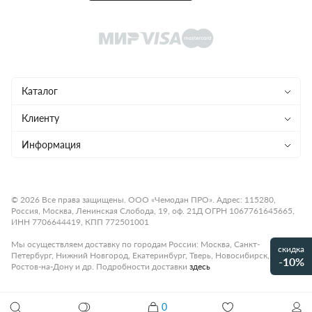
Каталог
Чемоданы
Клиенту
Рюкзаки
Магазины
Информация
Сумки
Ремонт
Конфиденциальность
Детям
Доставка и оплата
Программа лояльности
© 2026 Все права защищены. ООО «Чемодан ПРО». Адрес: 115280,
Россия, Москва, Ленинская Слобода, 19, оф. 21Д ОГРН 1067761645665,
Аксессуары
Гарантия и возврат
Подарочные карты
ИНН 7706644419, КПП 772501001
Бренды
О компании
Статьи
Мы осуществляем доставку по городам России: Москва, Санкт-
скидка
Петербург, Нижний Новгород, Екатеринбург, Тверь, Новосибирск,
Премиум
-10%
Карьера
Контакты
Ростов-на-Дону и др. Подробности доставки
здесь
Коллекции
Правила работы
Рассрочка платежа
0
Акции и распродажи
Оплата