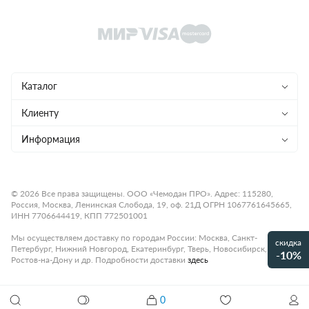
Каталог
Чемоданы
Клиенту
Рюкзаки
Магазины
Информация
Сумки
Ремонт
Конфиденциальность
Детям
Доставка и оплата
Программа лояльности
© 2026 Все права защищены. ООО «Чемодан ПРО». Адрес: 115280,
Россия, Москва, Ленинская Слобода, 19, оф. 21Д ОГРН 1067761645665,
Аксессуары
Гарантия и возврат
Подарочные карты
ИНН 7706644419, КПП 772501001
Бренды
О компании
Статьи
Мы осуществляем доставку по городам России: Москва, Санкт-
скидка
Петербург, Нижний Новгород, Екатеринбург, Тверь, Новосибирск,
Премиум
-10%
Карьера
Контакты
Ростов-на-Дону и др. Подробности доставки
здесь
Коллекции
Правила работы
Рассрочка платежа
0
Акции и распродажи
Оплата
Как настроить кодовый замок