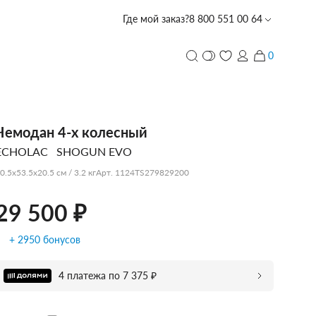
Где мой заказ?
8 800 551 00 64
29 500 ₽
Забронировать в магазине со скидкой -10%
0
и
ПЕРСОНАЛИЗАЦИЯ
Чемодан 4-х колесный
ECHOLAC
SHOGUN EVO
с лазерной гравировкой
PIQUADRO
PIQUADRO
PIQUADRO
ECHOLAC
PORSCHE
TUMI
PIQUADRO
ECHOLAC
CARPISA
VOCIER
VOCIER
VOCIER
PIQUADRO
SCHARLAU
HEDGREN
VOCIER
VOCIER
0.5x53.5x20.5 см / 3.2 кг
Арт. 1124TS279829200
DESIGN
29 500 ₽
+ 2950 бонусов
CARPISA
BALABALA
DERBY
4 платежа по 7 375 ₽