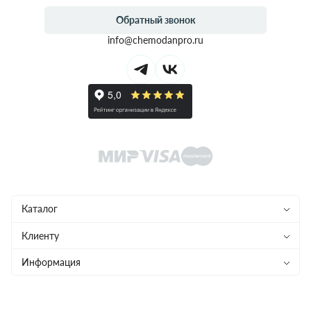
Обратный звонок
info@chemodanpro.ru
Каталог
Чемоданы
Клиенту
Рюкзаки
Магазины
Информация
Сумки
Ремонт
Конфиденциальность
Детям
Доставка и оплата