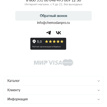
Интернет-магазин, с 9 до 21, без выходных
Обратный звонок
info@chemodanpro.ru
Каталог
Чемоданы
Клиенту
Рюкзаки
Магазины
Информация
Сумки