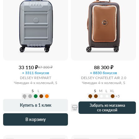
33 110 ₽
88 300 ₽
47 300 ₽
+ 3311 бонусов
+ 8830 бонусов
DELSEY REMPART
DELSEY CHATELET AIR 2.0
Чемодан 4-х колесный, S
Чемодан 4-х колесный, S
S
L
S
M
L
XL
+5
Купить в 1 клик
Забрать из магазина
со скидкой
В корзину