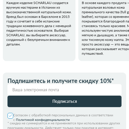
Каждое изделие SCHARLAU создается
В основе каждого продукта 
вручную мастерами в Испании из
натуральная воловья кожа
высококачественной натуральной кожи.
премиального качества (full g
Бренд был основан в Барселоне в 2015
leather), которая со временем
году и сочетает в себе испанские
покрывается благородной п
традиции кожевенного дела с немецкой
становясь только красивее.
педантичностью основателя. Выбирая
используем чистую анилинов
SCHARLAU, вы выбираете аксессуар,
мягкую и дышащую, а также 
созданный с безупречным вниманием к
или тисненую кожу наппа. Эт
деталям.
просто аксессуар — это вещь
которая рассказывает истор
путешествий.
Подпишитесь и получите скидку 10%*
Подписаться
Согласен с обработкой персональных данных в соответствии
с
Политикой конфиденциальности
*
скидка не суммируется и не применяется при использовании других
программ лояльности. Действует только при покупке в интернет-