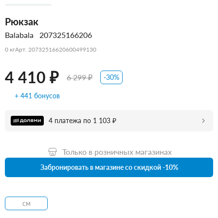
Рюкзак
Balabala
207325166206
0 кг
Арт. 20732516620600499130
4 410 ₽
6 299 ₽
-30%
+ 441 бонусов
4 платежа по 1 103 ₽
Только в розничных магазинах
Забронировать в магазине со скидкой -10%
см