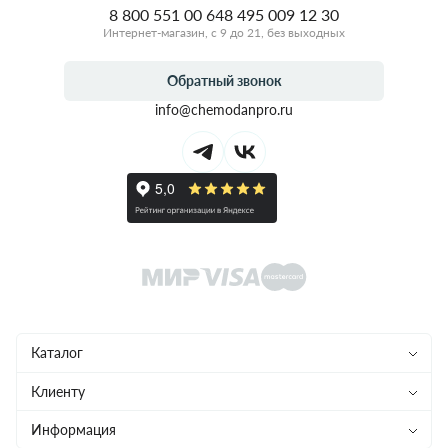
8 800 551 00 64
8 495 009 12 30
Интернет-магазин, с 9 до 21, без выходных
Обратный звонок
info@chemodanpro.ru
Каталог
Чемоданы
Клиенту
Рюкзаки
Магазины
Информация