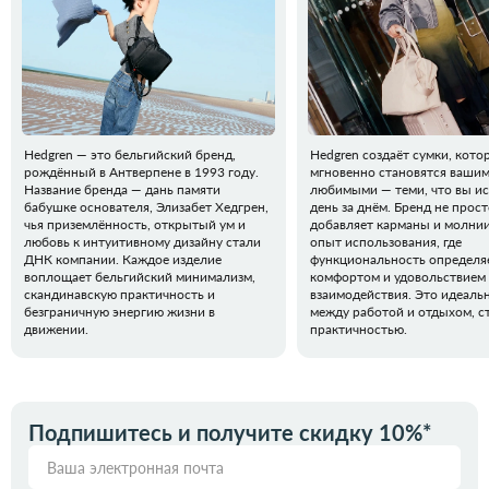
Hedgren — это бельгийский бренд,
Hedgren создаёт сумки, кото
рождённый в Антверпене в 1993 году.
мгновенно становятся ваши
Название бренда — дань памяти
любимыми — теми, что вы ис
бабушке основателя, Элизабет Хедгрен,
день за днём. Бренд не прос
чья приземлённость, открытый ум и
добавляет карманы и молнии,
любовь к интуитивному дизайну стали
опыт использования, где
ДНК компании. Каждое изделие
функциональность определя
воплощает бельгийский минимализм,
комфортом и удовольствием 
скандинавскую практичность и
взаимодействия. Это идеаль
безграничную энергию жизни в
между работой и отдыхом, с
движении.
практичностью.
Подпишитесь и получите скидку 10%*