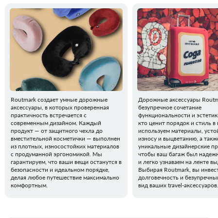
Routmark создает умные дорожные
Дорожные аксессуары Routm
аксессуары, в которых проверенная
безупречное сочетание
практичность встречается с
функциональности и эстетики
современным дизайном. Каждый
кто ценит порядок и стиль в
продукт — от защитного чехла до
используем материалы, усто
вместительной косметички — выполнен
износу и выцветанию, а такж
из плотных, износостойких материалов
уникальные дизайнерские п
с продуманной эргономикой. Мы
чтобы ваш багаж был надеж
гарантируем, что ваши вещи останутся в
и легко узнаваем на ленте вы
безопасности и идеальном порядке,
Выбирая Routmark, вы инвес
делая любое путешествие максимально
долговечность и безупречн
комфортным.
вид ваших travel-аксессуаров