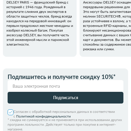
DELSEY PARIS — французский бренд с
Аксессуары DELSEY оснаще
историей с 1946 года. Рожденный в
передовыми решениями для 
результате слияния двух экспертов в
Это могут быть запатентова
области защитных чехлов, бренд всегда
молнии SECURITECH®, котор
находился на передовой инноваций: он
раза устойчивее к взлому, а 
первым предложил жесткие чемоданы и
встроенные RFID-карманы, 
изобрел колесный багаж. Покупая
блокируют несанкциониров
аксессуар DELSEY, вы получаете часть
считывание данных с ваших 
этой инженерной мысли и парижской
карт и документов. Вы може
элегантности.
спокойны за содержимое св
рюкзака или сумки.
Подпишитесь и получите скидку 10%*
Подписаться
Согласен с обработкой персональных данных в соответствии
с
Политикой конфиденциальности
*
скидка не суммируется и не применяется при использовании других
программ лояльности. Действует только при покупке в интернет-
магазине.