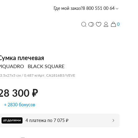
Где мой заказ?
8 800 551 00 64
28 300 ₽
Забронировать в магазине со скидкой -5%
0
и
ПЕРСОНАЛИЗАЦИЯ
Сумка плечевая
PIQUADRO
BLACK SQUARE
с лазерной гравировкой
PIQUADRO
PIQUADRO
PIQUADRO
ECHOLAC
PORSCHE
TUMI
PIQUADRO
ECHOLAC
CARPISA
VOCIER
VOCIER
VOCIER
PIQUADRO
SCHARLAU
HEDGREN
VOCIER
VOCIER
3.5x27x5 см / 0.487 кг
Арт. CA1816B3/VEVE
DESIGN
28 300 ₽
+ 2830 бонусов
CARPISA
BALABALA
DERBY
4 платежа по 7 075 ₽