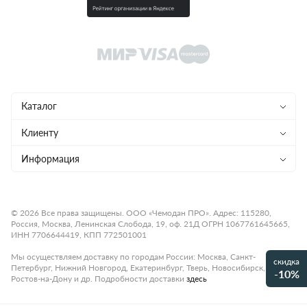
Каталог
Чемоданы
Клиенту
Рюкзаки
Магазины
Информация
Сумки
Ремонт
Конфиденциальность
Детям
Доставка и оплата
Программа лояльности
© 2026 Все права защищены. ООО «Чемодан ПРО». Адрес: 115280,
Россия, Москва, Ленинская Слобода, 19, оф. 21Д ОГРН 1067761645665,
Аксессуары
Гарантия и возврат
Подарочные карты
ИНН 7706644419, КПП 772501001
Бренды
О компании
Статьи
Мы осуществляем доставку по городам России: Москва, Санкт-
скидка
Петербург, Нижний Новгород, Екатеринбург, Тверь, Новосибирск,
Премиум
-10%
Карьера
Контакты
Ростов-на-Дону и др. Подробности доставки
здесь
Коллекции
Правила работы
Рассрочка платежа