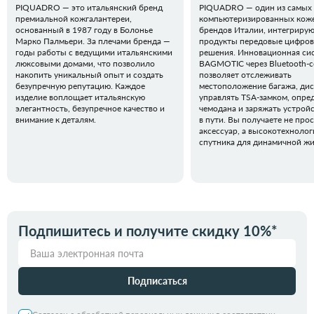
PIQUADRO — это итальянский бренд
PIQUADRO — один из самых
премиальной кожгалантереи,
компьютеризированных кож
основанный в 1987 году в Болонье
брендов Италии, интегрирую
Марко Палмьери. За плечами бренда —
продукты передовые цифро
годы работы с ведущими итальянскими
решения. Инновационная си
люксовыми домами, что позволило
BAGMOTIC через Bluetooth-
накопить уникальный опыт и создать
позволяет отслеживать
безупречную репутацию. Каждое
местоположение багажа, ди
изделие воплощает итальянскую
управлять TSA-замком, опред
элегантность, безупречное качество и
чемодана и заряжать устрой
внимание к деталям.
в пути. Вы получаете не про
аксессуар, а высокотехноло
спутника для динамичной жи
Подпишитесь и получите скидку 10%*
Подписаться