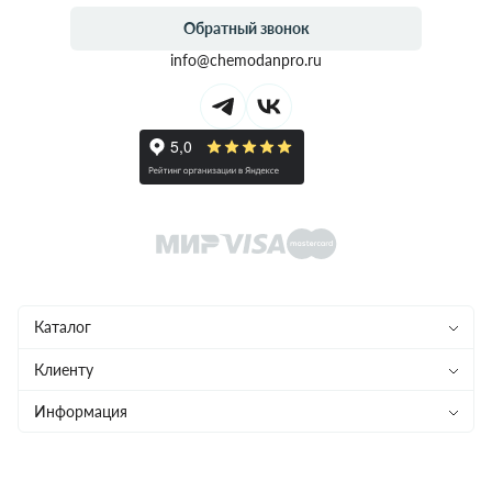
Обратный звонок
info@chemodanpro.ru
Каталог
Чемоданы
Клиенту
Рюкзаки
Магазины
Информация
Сумки
Ремонт
Конфиденциальность
Детям
Доставка и оплата
Программа лояльности