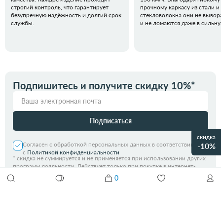
строгий контроль, что гарантирует
прочному каркасу из стали и
безупречную надёжность и долгий срок
стекловолокна они не вывор
службы.
и не ломаются даже в сильн
Подпишитесь и получите скидку 10%*
Подписаться
скидка
Согласен с обработкой персональных данных в соответствии
-10%
с
Политикой конфиденциальности
*
скидка не суммируется и не применяется при использовании других
программ лояльности. Действует только при покупке в интернет-
магазине.
0
Зонт автоматический DOPPLER FIBER MAGIC 7441465T02
4 000 ₽
Добавить в корзину
8 800 551 00 64
8 495 009 12 30
Интернет-магазин, с 9 до 21, без выходных