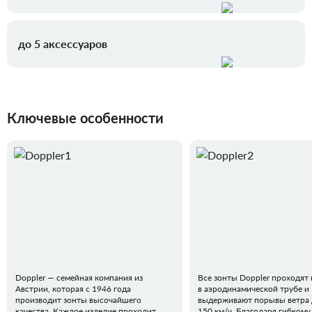
до 5 аксессуаров
Ключевые особенности
Doppler — семейная компания из
Все зонты Doppler проходят
Австрии, которая с 1946 года
в аэродинамической трубе и
производит зонты высочайшего
выдерживают порывы ветра 
качества. Каждое изделие проходит
150 км/ч. Благодаря гибкому