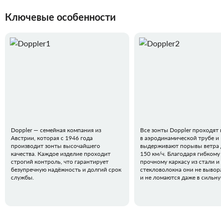
Ключевые особенности
Doppler — семейная компания из
Все зонты Doppler проходят
Австрии, которая с 1946 года
в аэродинамической трубе и
производит зонты высочайшего
выдерживают порывы ветра 
качества. Каждое изделие проходит
150 км/ч. Благодаря гибкому
строгий контроль, что гарантирует
прочному каркасу из стали и
безупречную надёжность и долгий срок
стекловолокна они не вывор
службы.
и не ломаются даже в сильн