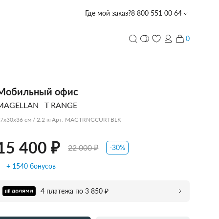
Где мой заказ?
8 800 551 00 64
15 400 ₽
22 000 ₽
Добавить в корзину
0
и
ПЕРСОНАЛИЗАЦИЯ
Мобильный офис
MAGELLAN
T RANGE
с лазерной гравировкой
PIQUADRO
PIQUADRO
PIQUADRO
ECHOLAC
PORSCHE
TUMI
PIQUADRO
ECHOLAC
CARPISA
VOCIER
VOCIER
VOCIER
PIQUADRO
SCHARLAU
HEDGREN
VOCIER
VOCIER
7x30x36 см / 2.2 кг
Арт. MAGTRNGCURTBLK
DESIGN
15 400 ₽
22 000 ₽
-30%
+ 1540 бонусов
CARPISA
BALABALA
DERBY
4 платежа по 3 850 ₽