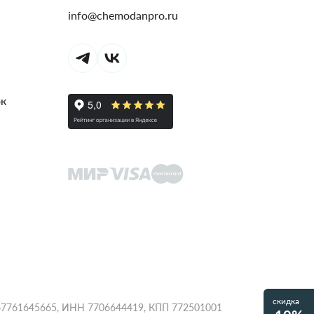
info@chemodanpro.ru
ок
скидка
1067761645665, ИНН 7706644419, КПП 772501001