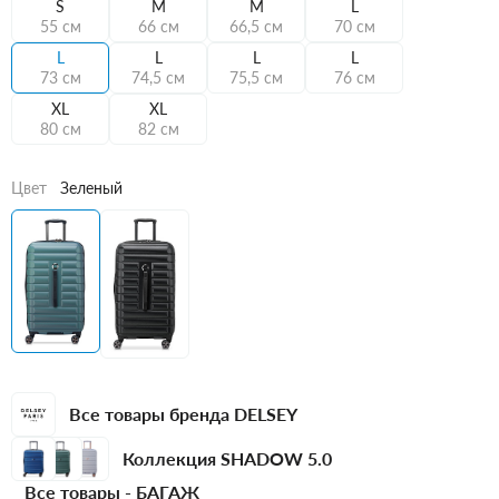
S
M
M
L
55 см
66 см
66,5 см
70 см
L
L
L
L
73 см
74,5 см
75,5 см
76 см
XL
XL
80 см
82 см
Цвет
Зеленый
Все товары бренда DELSEY
Коллекция SHADOW 5.0
Все товары -
БАГАЖ