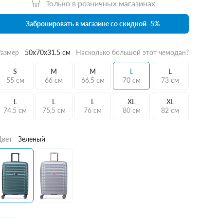
Только в розничных магазинах
Забронировать в магазине со скидкой -5%
Размер
50x70x31.5 см
Насколько большой этот чемодан?
S
M
M
L
L
55 см
66 см
66,5 см
70 см
73 см
L
L
L
XL
XL
74,5 см
75,5 см
76 см
80 см
82 см
Цвет
Зеленый