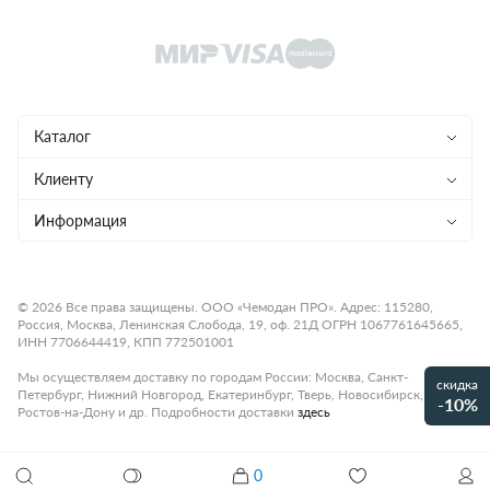
Каталог
Чемоданы
Клиенту
Рюкзаки
Магазины
Информация
Сумки
Ремонт
Конфиденциальность
Детям
Доставка и оплата
Программа лояльности
© 2026 Все права защищены. ООО «Чемодан ПРО». Адрес: 115280,
Россия, Москва, Ленинская Слобода, 19, оф. 21Д ОГРН 1067761645665,
Аксессуары
Гарантия и возврат
Подарочные карты
ИНН 7706644419, КПП 772501001
Бренды
О компании
Статьи
Мы осуществляем доставку по городам России: Москва, Санкт-
скидка
Петербург, Нижний Новгород, Екатеринбург, Тверь, Новосибирск,
Премиум
-10%
Карьера
Контакты
Ростов-на-Дону и др. Подробности доставки
здесь
Коллекции
Правила работы
Рассрочка платежа
0
Акции и распродажи
Оплата
Как настроить кодовый замок