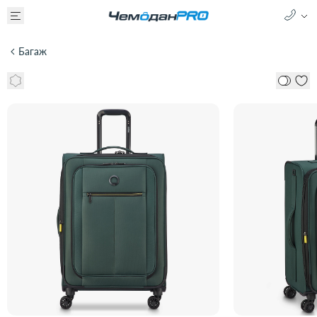
Багаж
Чемодан 4-х колесный DELSEY DITA 00342181103M9
24 000 ₽