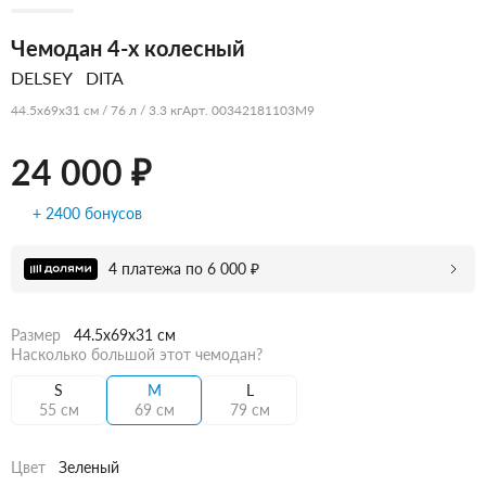
Чемодан 4-х колесный
DELSEY
DITA
44.5x69x31 см / 76 л / 3.3 кг
Арт. 00342181103M9
24 000 ₽
+ 2400 бонусов
4 платежа по 6 000 ₽
Размер
44.5x69x31 см
Насколько большой этот чемодан?
S
M
L
55 см
69 см
79 см
Цвет
Зеленый