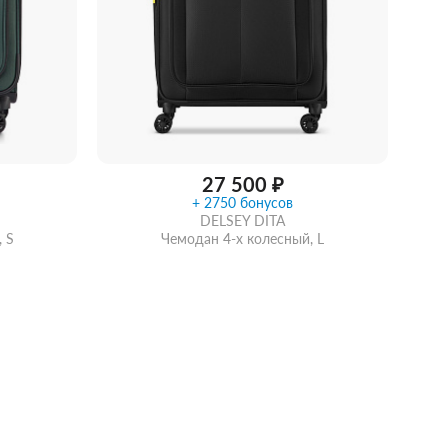
27 500 ₽
+ 2750 бонусов
DELSEY DITA
 S
Чемодан 4-х колесный, L
Купить в 1 клик
В корзину
идкой