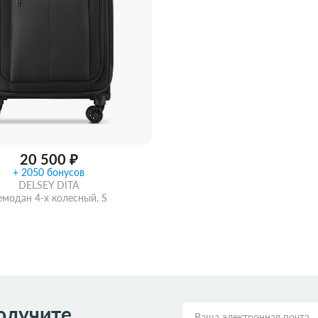
20 500 ₽
+ 2050 бонусов
DELSEY DITA
емодан 4-х колесный, S
ть из магазина
со скидкой
олучите