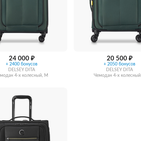
ИАЛ
RONCATO
ная
е
Полиэстер
Тканевые
Нейлоновые
ПВХ
вые
Алюминиевые
Тканевые
24 000 ₽
20 500 ₽
+ 2400 бонусов
+ 2050 бонусов
DELSEY DITA
DELSEY DITA
модан 4-х колесный, M
Чемодан 4-х колесный,
ообщить о поступлении
Забрать из магазина
со ск