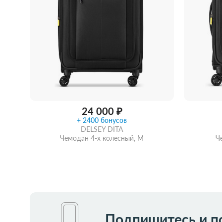
Женские зонты Doppler
Купить подарочную карту
Подарочная карта
Купить подарочную карту
24 000 ₽
+ 2400 бонусов
DELSEY DITA
Чемодан 4-х колесный, M
Ч
Забрать из магазина
со скидкой
Забра
Подпишитесь и п