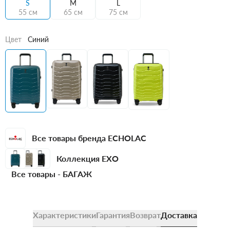
S
M
L
55 см
65 см
75 см
Цвет
Синий
Все товары бренда ECHOLAC
Коллекция EXO
Все товары -
БАГАЖ
Характеристики
Гарантия
Возврат
Доставка