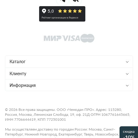
Каталог
Чемоданы
Клиенту
Рюкзаки
Магазины
Информация
Сумки
Ремонт
Конфиденциальность
Детям
Доставка и оплата
Программа лояльности
© 2026 Все права защищены. ООО «Чемодан ПРО». Адрес: 115280,
Россия, Москва, Ленинская Слобода, 19, оф. 21Д ОГРН 1067761645665,
Аксессуары
Гарантия и возврат
Подарочные карты
ИНН 7706644419, КПП 772501001
Бренды
О компании
Статьи
Мы осуществляем доставку по городам России: Москва, Санкт-
скидка
Петербург, Нижний Новгород, Екатеринбург, Тверь, Новосибирск,
Премиум
-10%
Карьера