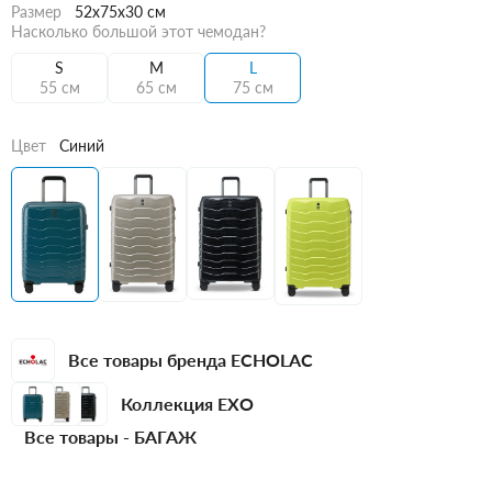
Размер
52x75x30 см
Насколько большой этот чемодан?
S
M
L
55 см
65 см
75 см
Цвет
Синий
Все товары бренда ECHOLAC
Коллекция EXO
Все товары -
БАГАЖ