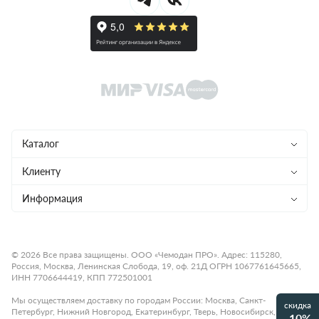
Каталог
Чемоданы
Клиенту
Рюкзаки
Магазины
Информация
Сумки
Ремонт
Конфиденциальность
Детям
Доставка и оплата
Программа лояльности
© 2026 Все права защищены. ООО «Чемодан ПРО». Адрес: 115280,
Россия, Москва, Ленинская Слобода, 19, оф. 21Д ОГРН 1067761645665,
Аксессуары
Гарантия и возврат
Подарочные карты
ИНН 7706644419, КПП 772501001
Бренды
О компании
Статьи
Мы осуществляем доставку по городам России: Москва, Санкт-
скидка
Петербург, Нижний Новгород, Екатеринбург, Тверь, Новосибирск,
Премиум
-10%