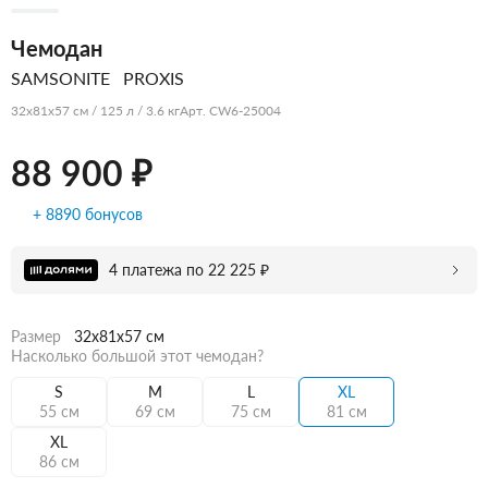
Чемодан
SAMSONITE
PROXIS
32x81x57 см / 125 л / 3.6 кг
Арт. CW6-25004
88 900 ₽
+ 8890 бонусов
4 платежа по 22 225 ₽
Размер
32x81x57 см
Насколько большой этот чемодан?
S
M
L
XL
55 см
69 см
75 см
81 см
XL
86 см