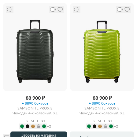
88 900 ₽
88 900 ₽
+ 8890 бонусов
+ 8890 бонусов
SAMSONITE PROXIS
SAMSONITE PROXIS
Чемодан 4-х колесный, XL
Чемодан 4-х колесный, XL
S
M
L
XL
S
M
L
XL
+2
+2
Забрать из магазина