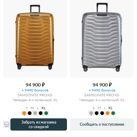
94 900 ₽
94 900 ₽
+ 9490 бонусов
+ 9490 бонусов
SAMSONITE PROXIS
SAMSONITE PROXIS
Чемодан 4-х колесный, XL
Чемодан 4-х колесный, XL
S
M
L
XL
S
M
L
XL
Забрать из магазина
Сообщить о поступлении
со скидкой