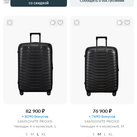
Сообщить о поступлении
со скидкой
82 900 ₽
76 900 ₽
+ 8290 бонусов
+ 7690 бонусов
SAMSONITE PROXIS
SAMSONITE PROXIS
Чемодан 4-х колесный, L
Чемодан 4-х колесный, M
S
M
L
XL
S
M
L
XL