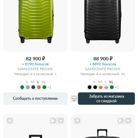
82 900 ₽
88 900 ₽
+ 8290 бонусов
+ 8890 бонусов
SAMSONITE PROXIS
SAMSONITE PROXIS
Чемодан 4-х колесный, L
Чемодан 4-х колесный, XL
S
M
L
XL
S
M
L
XL
+1
+2
Забрать из магазина
Сообщить о поступлении
со скидкой