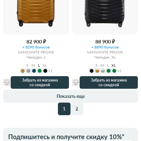
82 900 ₽
88 900 ₽
+ 8290 бонусов
+ 8890 бонусов
SAMSONITE PROXIS
SAMSONITE PROXIS
Чемодан, L
Чемодан, XL
S
M
L
XL
S
M
L
XL
+1
+2
Забрать из магазина
Забрать из магазина
со скидкой
со скидкой
Показать еще
1
2
Подпишитесь и получите скидку 10%*