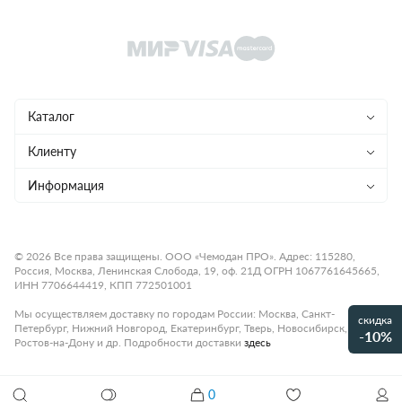
Каталог
Чемоданы
Клиенту
Рюкзаки
Магазины
Информация
Сумки
Ремонт
Конфиденциальность
Детям
Доставка и оплата
Программа лояльности
© 2026 Все права защищены. ООО «Чемодан ПРО». Адрес: 115280,
Россия, Москва, Ленинская Слобода, 19, оф. 21Д ОГРН 1067761645665,
Аксессуары
Гарантия и возврат
Подарочные карты
ИНН 7706644419, КПП 772501001
Бренды
О компании
Статьи
Мы осуществляем доставку по городам России: Москва, Санкт-
скидка
Петербург, Нижний Новгород, Екатеринбург, Тверь, Новосибирск,
Премиум
-10%
Карьера
Контакты
Ростов-на-Дону и др. Подробности доставки
здесь
Коллекции
Правила работы
Рассрочка платежа
Акции и распродажи
0
Оплата