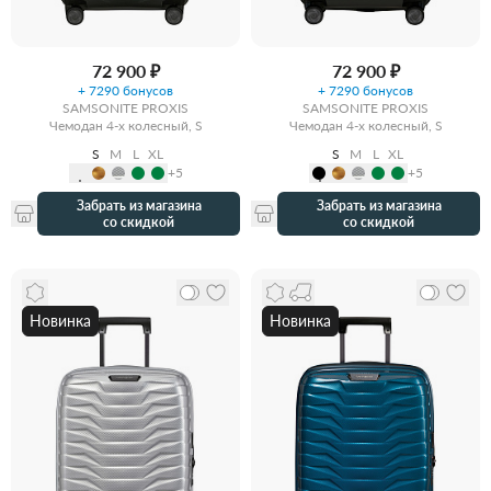
72 900 ₽
72 900 ₽
+ 7290 бонусов
+ 7290 бонусов
SAMSONITE PROXIS
SAMSONITE PROXIS
Чемодан 4-х колесный, S
Чемодан 4-х колесный, S
S
M
L
XL
S
M
L
XL
+5
+5
Забрать из магазина
Забрать из магазина
со скидкой
со скидкой
Новинка
Новинка