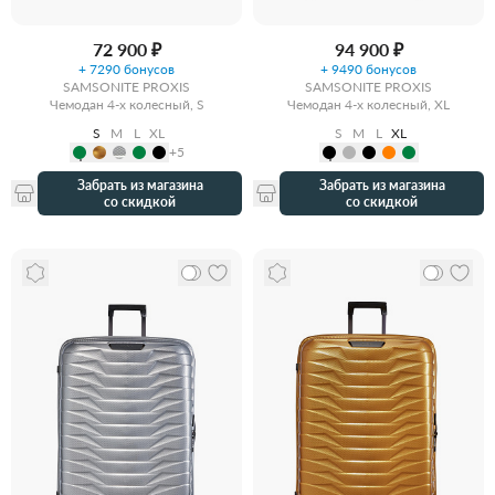
72 900 ₽
94 900 ₽
+ 7290 бонусов
+ 9490 бонусов
SAMSONITE PROXIS
SAMSONITE PROXIS
Чемодан 4-х колесный, S
Чемодан 4-х колесный, XL
S
M
L
XL
S
M
L
XL
+5
Забрать из магазина
Забрать из магазина
со скидкой
со скидкой