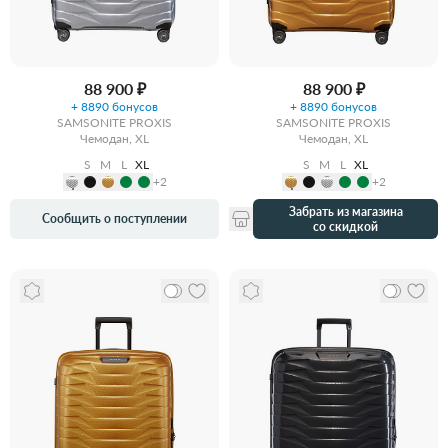
88 900 ₽
88 900 ₽
+ 8890 бонусов
+ 8890 бонусов
SAMSONITE PROXIS
SAMSONITE PROXIS
Чемодан, XL
Чемодан, XL
S
M
L
XL
S
M
L
XL
+2
+2
Забрать из магазина
Сообщить о поступлении
со скидкой