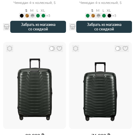
Чемодан 4-х колесный, S
Чемодан 4-х колесный, S
S
M
L
XL
S
M
L
XL
+5
+5
Забрать из магазина
Забрать из магазина
со скидкой
со скидкой