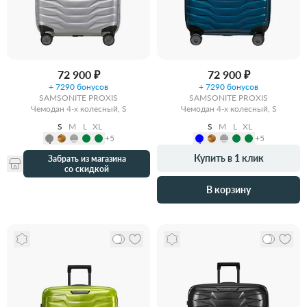
72 900 ₽
72 900 ₽
+ 7290 бонусов
+ 7290 бонусов
SAMSONITE PROXIS
SAMSONITE PROXIS
Чемодан 4-х колесный, S
Чемодан 4-х колесный, S
S
M
L
XL
S
M
L
XL
+5
+5
Купить в 1 клик
Забрать из магазина
со скидкой
В корзину