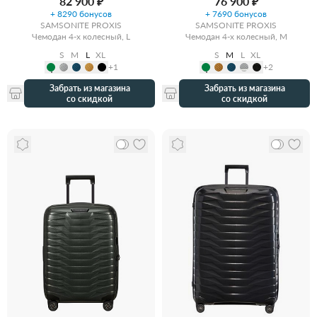
82 900 ₽
76 900 ₽
+ 8290 бонусов
+ 7690 бонусов
SAMSONITE PROXIS
SAMSONITE PROXIS
Чемодан 4-х колесный, L
Чемодан 4-х колесный, M
S
M
L
XL
S
M
L
XL
+1
+2
Забрать из магазина
Забрать из магазина
со скидкой
со скидкой