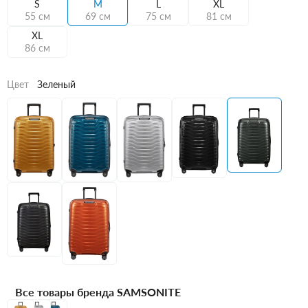
S
M
L
XL
55 см
69 см
75 см
81 см
XL
86 см
Цвет
Зеленый
Все товары бренда SAMSONITE