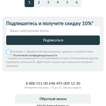
1
2
3
4
5
6
Подпишитесь и получите скидку 10%*
Подписаться
Согласен с обработкой персональных данных в соответствии
с
Политикой конфиденциальности
*
скидка не суммируется и не применяется при использовании других
программ лояльности. Действует только при покупке в интернет-
магазине.
8 800 551 00 64
8 495 009 12 30
Интернет-магазин, с 9 до 21, без выходных
Обратный звонок
info@chemodanpro.ru