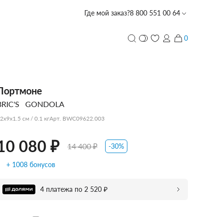
Где мой заказ?
8 800 551 00 64
 ₽
14 400 ₽
Забронировать в магазине со скидкой -10%
0
и
ПЕРСОНАЛИЗАЦИЯ
Портмоне
BRIC'S
GONDOLA
с лазерной гравировкой
PIQUADRO
PIQUADRO
PIQUADRO
ECHOLAC
PORSCHE
TUMI
PIQUADRO
ECHOLAC
CARPISA
VOCIER
VOCIER
VOCIER
PIQUADRO
SCHARLAU
HEDGREN
VOCIER
VOCIER
2x9x1.5 см / 0.1 кг
Арт. BWC09622.003
DESIGN
10 080 ₽
14 400 ₽
-30%
+ 1008 бонусов
CARPISA
BALABALA
DERBY
4 платежа по 2 520 ₽