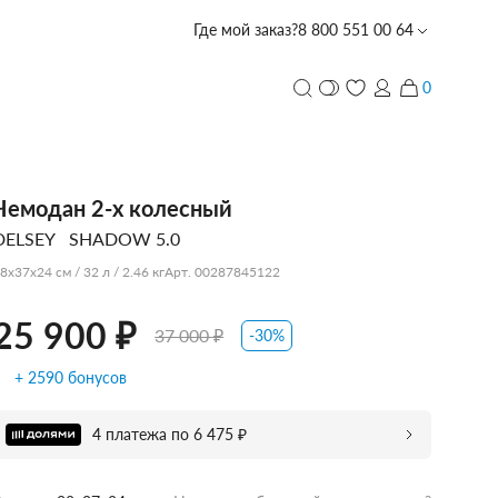
Где мой заказ?
8 800 551 00 64
0
25 900 ₽
37 000 ₽
и
ПЕРСОНАЛИЗАЦИЯ
Чемодан 2-х колесный
DELSEY
SHADOW 5.0
с лазерной гравировкой
PIQUADRO
PIQUADRO
PIQUADRO
ECHOLAC
PORSCHE
TUMI
PIQUADRO
ECHOLAC
CARPISA
VOCIER
VOCIER
VOCIER
PIQUADRO
SCHARLAU
HEDGREN
VOCIER
VOCIER
8x37x24 см / 32 л / 2.46 кг
Арт. 00287845122
DESIGN
25 900 ₽
37 000 ₽
-30%
+ 2590 бонусов
CARPISA
BALABALA
DERBY
4 платежа по 6 475 ₽