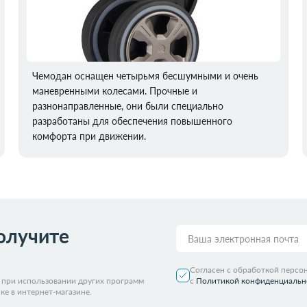
Чемодан оснащен четырьмя бесшумными и очень
маневренными колесами. Прочные и
разнонаправленные, они были специально
разработаны для обеспечения повышенного
комфорта при движении.
олучите
Согласен с обработкой персо
я при использовании других программ
с
Политикой конфиденциальн
ке в интернет-магазине.