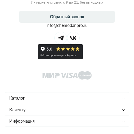
Интернет-магазин, с 9 до 21, без выходных
Обратный звонок
info@chemodanpro.ru
Каталог
Чемоданы
Клиенту
Рюкзаки
Магазины
Информация
Сумки
Ремонт
Конфиденциальность