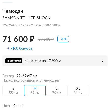
Чемодан
SAMSONITE
LITE-SHOCK
29x69x47 см / 73 л / 2.3 кг
Арт. 98V-01002
71 600 ₽
89 500 ₽
-20%
+ 7160 бонусов
4 платежа по 17 900 ₽
Размер
29x69x47 см
Насколько большой этот чемодан?
S
M
L
XL
55 см
69 см
75 см
81 см
Цвет
Синий