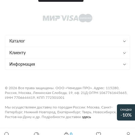
Каталог
Чемоданы
Клиенту
Рюкзаки
Магазины
Информация
Сумки
Ремонт
Конфиденциальность
Детям
Доставка и оплата
Программа лояльности
© 2026 Все права защищены. ООО «Чемодан ПРО». Адрес: 115280,
Россия, Москва, Ленинская Слобода, 19, оф. 21Д ОГРН 1067761645665,
Аксессуары
Гарантия и возврат
Подарочные карты
ИНН 7706644419, КПП 772501001
Бренды
О компании
Статьи
Мы осуществляем доставку по городам России: Москва, Санкт-
скидка
Петербург, Нижний Новгород, Екатеринбург, Тверь, Новосибирск,
Премиум
-10%
Карьера
Контакты
Ростов-на-Дону и др. Подробности доставки
здесь
Коллекции
Правила работы
Рассрочка платежа
0
Акции и распродажи
Рюкзак ECHOLAC VENUS 1122BW263385170