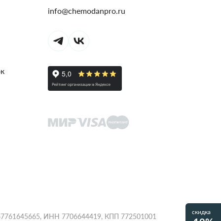
info@chemodanpro.ru
ок
скидка
1067761645665, ИНН 7706644419, КПП 772501001