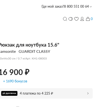
Где мой заказ?
8 800 551 00 64
16 900 ₽
Забронировать в магазине со скидкой -5%
0
и
ПЕРСОНАЛИЗАЦИЯ
Рюкзак для ноутбука 15.6"
Samsonite
GUARDIT CLASSY
с лазерной гравировкой
PIQUADRO
PIQUADRO
PIQUADRO
ECHOLAC
PORSCHE
TUMI
PIQUADRO
ECHOLAC
CARPISA
VOCIER
VOCIER
VOCIER
PIQUADRO
SCHARLAU
HEDGREN
VOCIER
VOCIER
0x44x30 см / 0.7 кг
Арт. KH1-08003
DESIGN
16 900 ₽
+ 1690 бонусов
CARPISA
BALABALA
DERBY
4 платежа по 4 225 ₽