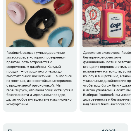
Routmark создает умные дорожные
Дорожные аксессуары Routm
аксессуары, в которых проверенная
безупречное сочетание
практичность встречается с
функциональности и эстетики
современным дизайном. Каждый
кто ценит порядок и стиль в
продукт — от защитного чехла до
используем материалы, усто
вместительной косметички — выполнен
износу и выцветанию, а такж
из плотных, износостойких материалов
уникальные дизайнерские п
с продуманной эргономикой. Мы
чтобы ваш багаж был надеж
гарантируем, что ваши вещи останутся в
и легко узнаваем на ленте вы
безопасности и идеальном порядке,
Выбирая Routmark, вы инвес
делая любое путешествие максимально
долговечность и безупречн
комфортным.
вид ваших travel-аксессуаров