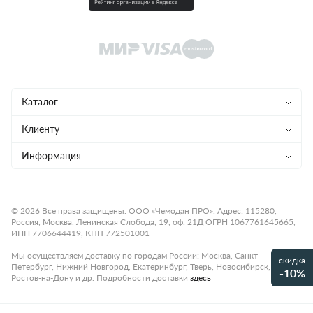
Каталог
Чемоданы
Клиенту
Рюкзаки
Магазины
Информация
Сумки
Ремонт
Конфиденциальность
Детям
Доставка и оплата
Программа лояльности
© 2026 Все права защищены. ООО «Чемодан ПРО». Адрес: 115280,
Россия, Москва, Ленинская Слобода, 19, оф. 21Д ОГРН 1067761645665,
Аксессуары
Гарантия и возврат
Подарочные карты
ИНН 7706644419, КПП 772501001
Бренды
О компании
Статьи
Мы осуществляем доставку по городам России: Москва, Санкт-
скидка
Петербург, Нижний Новгород, Екатеринбург, Тверь, Новосибирск,
Премиум
-10%
Карьера
Контакты
Ростов-на-Дону и др. Подробности доставки
здесь
Коллекции
Правила работы
Рассрочка платежа