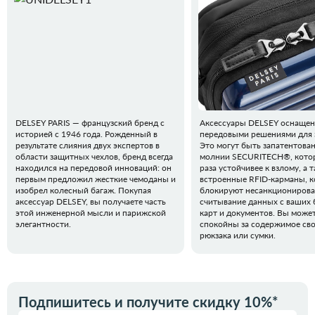
DELSEY PARIS — французский бренд с
Аксессуары DELSEY оснаще
историей с 1946 года. Рожденный в
передовыми решениями для 
результате слияния двух экспертов в
Это могут быть запатентова
области защитных чехлов, бренд всегда
молнии SECURITECH®, котор
находился на передовой инноваций: он
раза устойчивее к взлому, а 
первым предложил жесткие чемоданы и
встроенные RFID-карманы, 
изобрел колесный багаж. Покупая
блокируют несанкциониров
аксессуар DELSEY, вы получаете часть
считывание данных с ваших 
этой инженерной мысли и парижской
карт и документов. Вы може
элегантности.
спокойны за содержимое св
рюкзака или сумки.
Подпишитесь и получите скидку 10%*