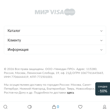
Каталог
Чемоданы
Клиенту
Рюкзаки
Магазины
Информация
Сумки
Ремонт
Конфиденциальность
Детям
Доставка и оплата
Программа лояльности
© 2026 Все права защищены. ООО «Чемодан ПРО». Адрес: 115280,
Россия, Москва, Ленинская Слобода, 19, оф. 21Д ОГРН 1067761645665,
Аксессуары
Гарантия и возврат
Подарочные карты
ИНН 7706644419, КПП 772501001
Бренды
О компании
Статьи
Мы осуществляем доставку по городам России: Москва, Санкт-
скидка
Петербург, Нижний Новгород, Екатеринбург, Тверь, Новосибирск,
Премиум
-10%
Карьера
Контакты
Ростов-на-Дону и др. Подробности доставки
здесь
Коллекции
Правила работы
Рассрочка платежа
Акции и распродажи
0
Сумка женская DELSEY CROISIERE 00290134215
Оплата
Как настроить кодовый замок