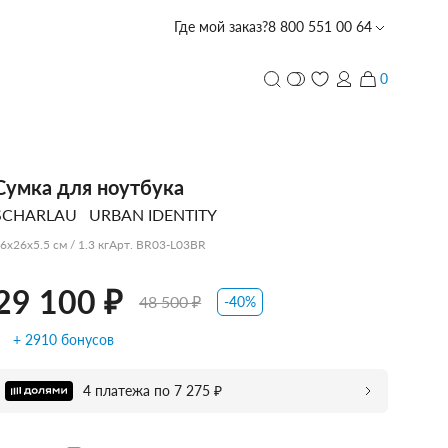
Где мой заказ?
8 800 551 00 64
0 ₽
48 500 ₽
Забронировать в магазине со скидкой -5%
0
и
ПЕРСОНАЛИЗАЦИЯ
Сумка для ноутбука
SCHARLAU
URBAN IDENTITY
с лазерной гравировкой
PIQUADRO
PIQUADRO
PIQUADRO
ECHOLAC
PORSCHE
TUMI
PIQUADRO
ECHOLAC
CARPISA
VOCIER
VOCIER
VOCIER
PIQUADRO
SCHARLAU
HEDGREN
VOCIER
VOCIER
6x26x5.5 см / 1.3 кг
Арт. BR03-L03BR
DESIGN
29 100 ₽
48 500 ₽
-40%
+ 2910 бонусов
CARPISA
BALABALA
DERBY
4 платежа по 7 275 ₽