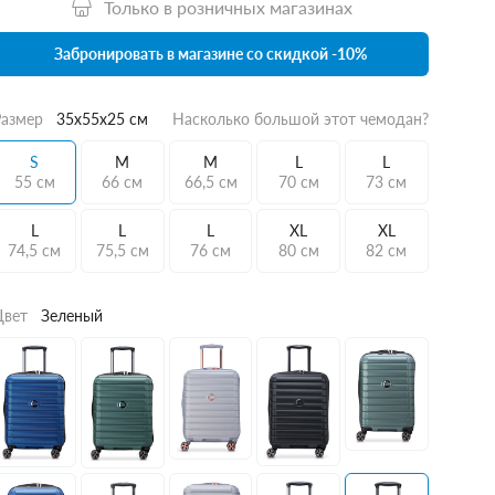
Только в розничных магазинах
Забронировать в магазине со скидкой -10%
Размер
35x55x25 см
Насколько большой этот чемодан?
S
M
M
L
L
55 см
66 см
66,5 см
70 см
73 см
L
L
L
XL
XL
74,5 см
75,5 см
76 см
80 см
82 см
Цвет
Зеленый