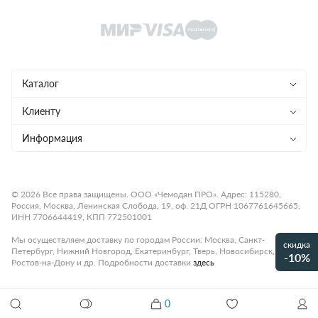
Каталог
Чемоданы
Клиенту
Рюкзаки
Магазины
Информация
Сумки
Ремонт
Конфиденциальность
Детям
Доставка и оплата
Программа лояльности
© 2026 Все права защищены. ООО «Чемодан ПРО». Адрес: 115280,
Россия, Москва, Ленинская Слобода, 19, оф. 21Д ОГРН 1067761645665,
Аксессуары
Гарантия и возврат
Подарочные карты
ИНН 7706644419, КПП 772501001
Бренды
О компании
Статьи
Мы осуществляем доставку по городам России: Москва, Санкт-
скидка
Петербург, Нижний Новгород, Екатеринбург, Тверь, Новосибирск,
Премиум
-10%
Карьера
Контакты
Ростов-на-Дону и др. Подробности доставки
здесь
Коллекции
Правила работы
Рассрочка платежа
Акции и распродажи
0
Оплата
Как настроить кодовый замок