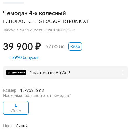
Чемодан 4-х колесный
ECHOLAC
CELESTRA SUPERTRUNK XT
45x75x35 см / 4.7 кг
Арт. 1123TF183396280
39 900 ₽
57 000 ₽
-30%
+ 3990 бонусов
4 платежа по 9 975 ₽
Размер
45x75x35 см
Насколько большой этот чемодан?
L
75 см
Цвет
Синий