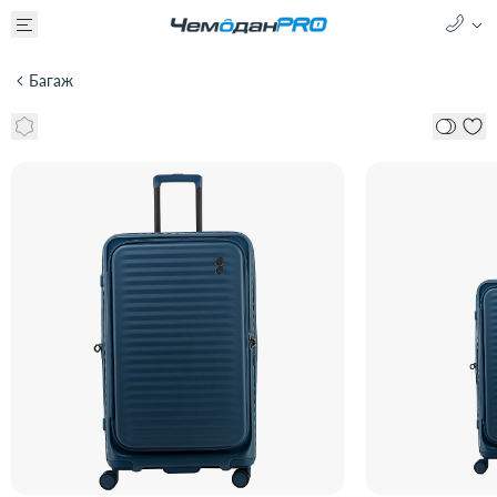
Багаж
Чемодан 4-х колесный ECHOLAC CELESTRA SUPERTRUNK XT
1123TF183396280
39 900 ₽
57 000 ₽