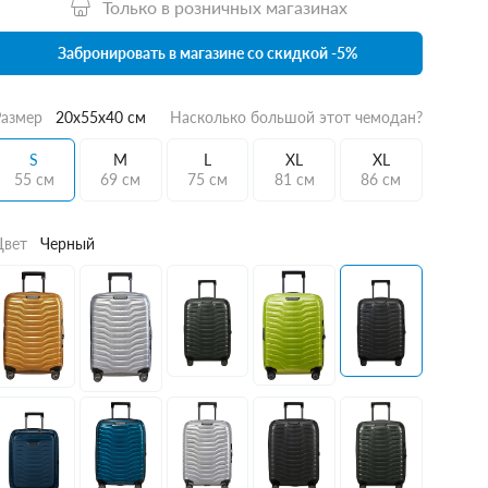
Только в розничных магазинах
Забронировать в магазине со скидкой -5%
Размер
20x55x40 см
Насколько большой этот чемодан?
S
M
L
XL
XL
55 см
69 см
75 см
81 см
86 см
Цвет
Черный