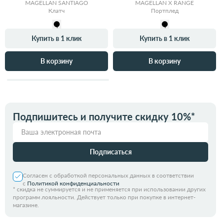
MAGELLAN SANTIAGO
MAGELLAN X RANGE
Клатч
Портплед
Купить в 1 клик
Купить в 1 клик
В корзину
В корзину
Подпишитесь и получите скидку 10%*
Подписаться
Согласен с обработкой персональных данных в соответствии
с
Политикой конфиденциальности
*
скидка не суммируется и не применяется при использовании других
программ лояльности. Действует только при покупке в интернет-
магазине.