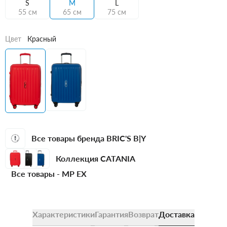
S
M
L
55 см
65 см
75 см
Цвет
Красный
Все товары бренда BRIC'S B|Y
Коллекция CATANIA
Все товары -
MP EX
Характеристики
Гарантия
Возврат
Доставка