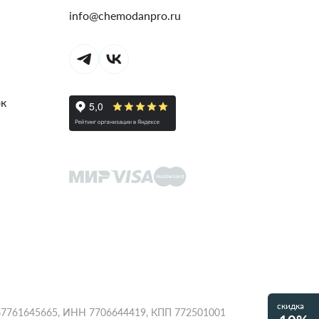
info@chemodanpro.ru
ок
скидка
1067761645665, ИНН 7706644419, КПП 772501001