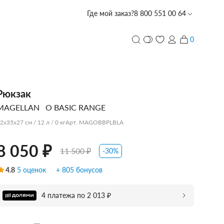
Где мой заказ?
8 800 551 00 64
 ₽
11 500 ₽
Забронировать в магазине со скидкой -10%
0
и
ПЕРСОНАЛИЗАЦИЯ
Рюкзак
MAGELLAN
O BASIC RANGE
с лазерной гравировкой
PIQUADRO
PIQUADRO
PIQUADRO
ECHOLAC
PORSCHE
TUMI
PIQUADRO
ECHOLAC
CARPISA
VOCIER
VOCIER
VOCIER
PIQUADRO
SCHARLAU
HEDGREN
VOCIER
VOCIER
2x35x27 см / 12 л / 0 кг
Арт. MAGOBBPLBLA
DESIGN
8 050 ₽
11 500 ₽
-30%
4.8
5 оценок
+ 805 бонусов
CARPISA
BALABALA
DERBY
4 платежа по 2 013 ₽