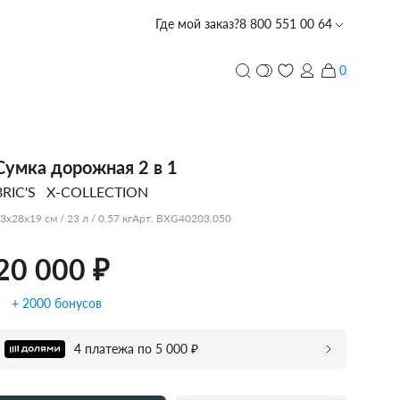
Где мой заказ?
8 800 551 00 64
20 000 ₽
Добавить в корзину
0
и
ПЕРСОНАЛИЗАЦИЯ
Сумка дорожная 2 в 1
BRIC'S
X-COLLECTION
с лазерной гравировкой
PIQUADRO
PIQUADRO
PIQUADRO
ECHOLAC
PORSCHE
TUMI
PIQUADRO
ECHOLAC
CARPISA
VOCIER
VOCIER
VOCIER
PIQUADRO
SCHARLAU
HEDGREN
VOCIER
VOCIER
3x28x19 см / 23 л / 0.57 кг
Арт. BXG40203.050
DESIGN
20 000 ₽
+ 2000 бонусов
CARPISA
BALABALA
DERBY
4 платежа по 5 000 ₽