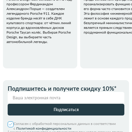
профессором Фердинандом
проанализировать функцию о
Александром Порше — создателем
его форма часто становится 
легендарного Porsche 911. Каждое
Эта философия «инженерной
изделие бренда несёт в себе ДНК
лежит в основе каждого прод
культового спорткара: от чётких линий
безупречный минималистичн
корпуса до вдохновлённых дисков
является прямым следствие
Porsche Taycan колёс. Выбирая Porsche
продуманной функционально
Design, вы выбираете часть
автомобильной легенды.
Подпишитесь и получите скидку 10%*
Подписаться
Согласен с обработкой персональных данных в соответствии
с
Политикой конфиденциальности
*
скидка не суммируется и не применяется при использовании других