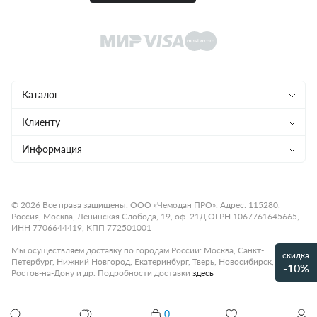
Каталог
Чемоданы
Клиенту
Рюкзаки
Магазины
Информация
Сумки
Ремонт
Конфиденциальность
Детям
Доставка и оплата
Программа лояльности
© 2026 Все права защищены. ООО «Чемодан ПРО». Адрес: 115280,
Россия, Москва, Ленинская Слобода, 19, оф. 21Д ОГРН 1067761645665,
Аксессуары
Гарантия и возврат
Подарочные карты
ИНН 7706644419, КПП 772501001
Бренды
О компании
Статьи
Мы осуществляем доставку по городам России: Москва, Санкт-
скидка
Петербург, Нижний Новгород, Екатеринбург, Тверь, Новосибирск,
Премиум
-10%
Карьера
Контакты
Ростов-на-Дону и др. Подробности доставки
здесь
Коллекции
Правила работы
Рассрочка платежа
0
Акции и распродажи
Сумка женская BRIC'S X-COLLECTION BXG43918.078