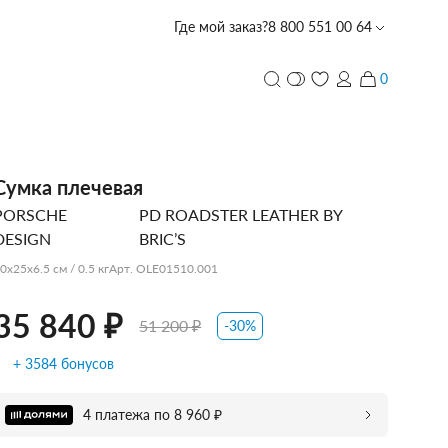
Где мой заказ?
8 800 551 00 64
0
1
35 840 ₽
51 200 ₽
и
ПЕРСОНАЛИЗАЦИЯ
Сумка плечевая
PORSCHE
PD ROADSTER LEATHER BY
с лазерной гравировкой
PIQUADRO
PIQUADRO
PIQUADRO
ECHOLAC
PORSCHE
TUMI
PIQUADRO
ECHOLAC
CARPISA
VOCIER
VOCIER
VOCIER
PIQUADRO
SCHARLAU
HEDGREN
VOCIER
VOCIER
DESIGN
BRIC’S
DESIGN
0x25x6.5 см / 0.5 кг
Арт. OLE01510.001
35 840 ₽
51 200 ₽
-30%
CARPISA
BALABALA
DERBY
+ 3584 бонусов
4 платежа по 8 960 ₽